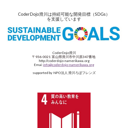
CoderDojo滑川は持続可能な開発目標（SDGs）
を支援しています
CoderDojo滑川
〒936-0021
富山県滑川市中川原347番地
http://coderdojo-namerikawa.org
Emai:
info@coderdojo-namerikawa.org
supported by NPO法人 滑川ろぼフレンズ