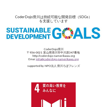
CoderDojo滑川は持続可能な開発目標（SDGs）
を支援しています
CoderDojo滑川
〒936-0021
富山県滑川市中川原347番地
http://coderdojo-namerikawa.org
Emai:
info@coderdojo-namerikawa.org
supported by NPO法人 滑川ろぼフレンズ